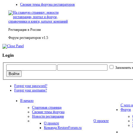
Свежие темы форума реставраторов
Реставрация в России
Форум реставраторов v1.5
Login
Запомнить 
Forgot your password?
Forgot your username?
В начало
С чего 
Стартовая страница
Форум
Свежие темы форума
Новости реставрации
О проекте
О проекте
Команда RestoreForum.ru