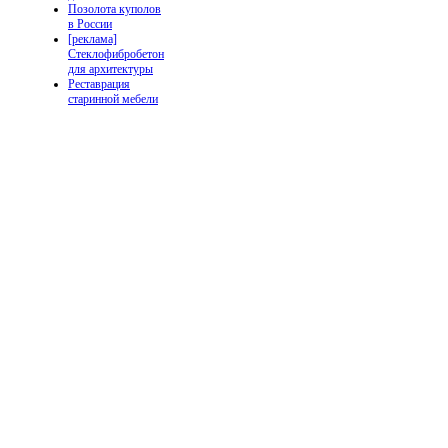
Позолота куполов
в России
[реклама]
Стеклофибробетон
для архитектуры
Реставрация
старинной мебели