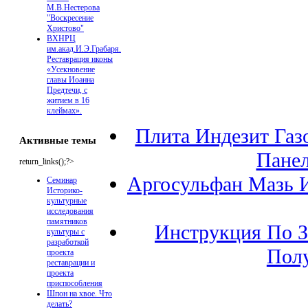
М.В.Нестерова
"Воскресение
Христово"
ВХНРЦ
им.акад.И.Э.Грабаря.
Реставрация иконы
«Усекновение
главы Иоанна
Предтечи, с
житием в 16
клеймах».
Плита Индезит Газ
Активные темы
Панел
return_links();?>
Аргосульфан Мазь 
Семинар
Историко-
культурные
исследования
памятников
Инструкция По З
культуры с
разработкой
Пол
проекта
реставрации и
проекта
приспособления
Шпон на хвое. Что
делать?