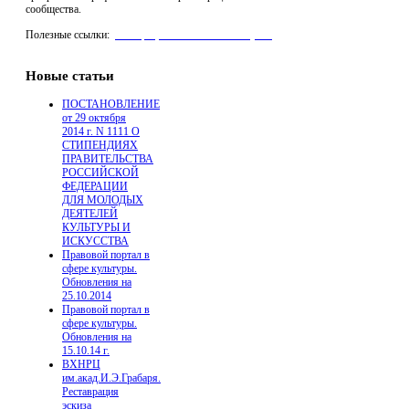
сообщества.
Полезные ссылки:
реставрация мебели "Антик Нуво"
,
Производство Стеклофибробетона для архитектуры
Новые статьи
ПОСТАНОВЛЕНИЕ
от 29 октября
2014 г. N 1111 О
СТИПЕНДИЯХ
ПРАВИТЕЛЬСТВА
РОССИЙСКОЙ
ФЕДЕРАЦИИ
ДЛЯ МОЛОДЫХ
ДЕЯТЕЛЕЙ
КУЛЬТУРЫ И
ИСКУССТВА
Правовой портал в
сфере культуры.
Обновления на
25.10.2014
Правовой портал в
сфере культуры.
Обновления на
15.10.14 г.
ВХНРЦ
им.акад.И.Э.Грабаря.
Реставрация
эскиза