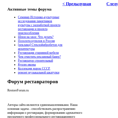
< Предыдущая
След
Активные темы форума
Семинар Историко-культурные
исследования памятников
культуры с разработкой проекта
реставрации и проекта
приспособления
Шпон на хвое. Что делать?
Позолота куполов в России
[реклама] Стеклофибробетон для
архитектуры
Реставрация старинной мебели
Чем очистить рекламный банер?
Реставратор строительный
Куплю иконы
Коллекция марок СССР.
ремонт музыкальной шкатулки
Форум реставраторов
RestoreForum.ru
Авторы сайта являются единомышленниками. Наша
основная задача - способствовать распространению
информации о реставрации, формированию адекватного
прозрачного профессионального реставрационного