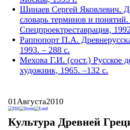
Шинаев Сергей Яковлевич. Д
словарь терминов и понятий.
Спецпроектреставрация, 1992
Раппопорт П.А. Древнерусска
1993. – 288 с.
Мехова Г.И. (сост.) Русское 
художник, 1965. –132 с.
01
Августа
2010
Культура Древней Грец