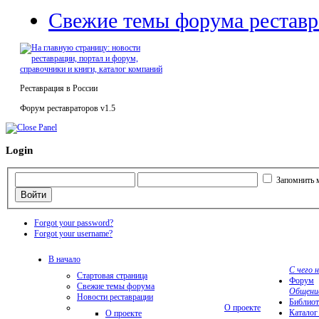
Свежие темы форума реставр
Реставрация в России
Форум реставраторов v1.5
Login
Запомнить 
Forgot your password?
Forgot your username?
В начало
С чего 
Стартовая страница
Форум
Свежие темы форума
Общени
Новости реставрации
Библиот
О проекте
Каталог
О проекте