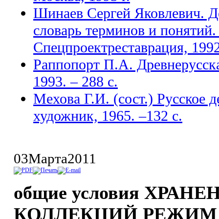
Шинаев Сергей Яковлевич. Д
словарь терминов и понятий.
Спецпроектреставрация, 1992
Раппопорт П.А. Древнерусска
1993. – 288 с.
Мехова Г.И. (сост.) Русское 
художник, 1965. –132 с.
03
Марта
2011
общие условия ХРАН
КОЛЛЕКЦИЙ РЕЖИМ