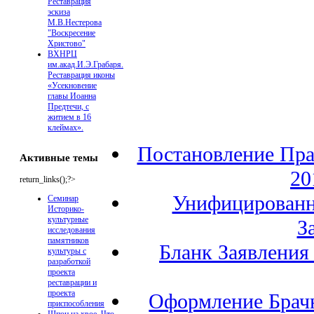
Реставрация
эскиза
М.В.Нестерова
"Воскресение
Христово"
ВХНРЦ
им.акад.И.Э.Грабаря.
Реставрация иконы
«Усекновение
главы Иоанна
Предтечи, с
житием в 16
клеймах».
Постановление Пра
Активные темы
20
return_links();?>
Унифицированн
Семинар
Историко-
культурные
З
исследования
памятников
Бланк Заявления
культуры с
разработкой
проекта
реставрации и
проекта
Оформление Брачн
приспособления