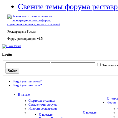
Свежие темы форума реставр
Реставрация в России
Форум реставраторов v1.5
Login
Запомнить 
Forgot your password?
Forgot your username?
В начало
С чего 
Стартовая страница
Форум
Свежие темы форума
Новости реставрации
О проекте
О проекте