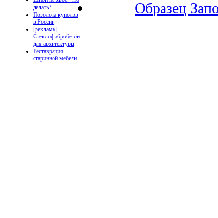
Шпон на хвое. Что
Образец Запо
делать?
Позолота куполов
в России
[реклама]
Стеклофибробетон
для архитектуры
Реставрация
старинной мебели