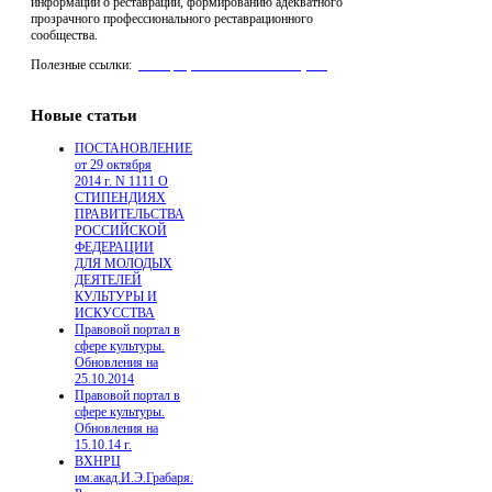
информации о реставрации, формированию адекватного
прозрачного профессионального реставрационного
сообщества.
Полезные ссылки:
реставрация мебели "Антик Нуво"
,
Производство Стеклофибробетона для архитектуры
Новые статьи
ПОСТАНОВЛЕНИЕ
от 29 октября
2014 г. N 1111 О
СТИПЕНДИЯХ
ПРАВИТЕЛЬСТВА
РОССИЙСКОЙ
ФЕДЕРАЦИИ
ДЛЯ МОЛОДЫХ
ДЕЯТЕЛЕЙ
КУЛЬТУРЫ И
ИСКУССТВА
Правовой портал в
сфере культуры.
Обновления на
25.10.2014
Правовой портал в
сфере культуры.
Обновления на
15.10.14 г.
ВХНРЦ
им.акад.И.Э.Грабаря.