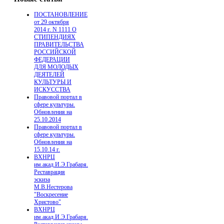
ПОСТАНОВЛЕНИЕ
от 29 октября
2014 г. N 1111 О
СТИПЕНДИЯХ
ПРАВИТЕЛЬСТВА
РОССИЙСКОЙ
ФЕДЕРАЦИИ
ДЛЯ МОЛОДЫХ
ДЕЯТЕЛЕЙ
КУЛЬТУРЫ И
ИСКУССТВА
Правовой портал в
сфере культуры.
Обновления на
25.10.2014
Правовой портал в
сфере культуры.
Обновления на
15.10.14 г.
ВХНРЦ
им.акад.И.Э.Грабаря.
Реставрация
эскиза
М.В.Нестерова
"Воскресение
Христово"
ВХНРЦ
им.акад.И.Э.Грабаря.