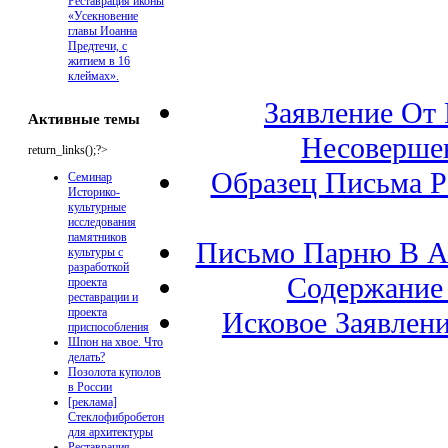
Реставрация иконы
«Усекновение
главы Иоанна
Предтечи, с
житием в 16
клеймах».
Заявление От
Активные темы
Несовершен
return_links();?>
Образец Письма Р
Семинар
Историко-
культурные
исследования
памятников
Письмо Парню В А
культуры с
разработкой
Содержание
проекта
реставрации и
проекта
Исковое Заявлен
приспособления
Шпон на хвое. Что
делать?
Позолота куполов
в России
[реклама]
Стеклофибробетон
для архитектуры
Реставрация