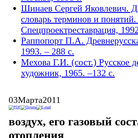
Шинаев Сергей Яковлевич. Д
словарь терминов и понятий.
Спецпроектреставрация, 1992
Раппопорт П.А. Древнерусска
1993. – 288 с.
Мехова Г.И. (сост.) Русское 
художник, 1965. –132 с.
03
Марта
2011
воздух, его газовый сос
отопления