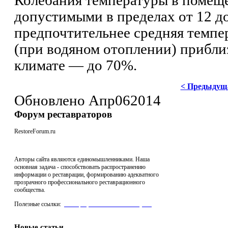
Колебания температуры в помещ
допустимыми в пределах от 12 до 
предпочтительнее средняя темпер
(при водяном отоплении) прибли
климате — до 70%.
< Предыдущ
Обновлено
Апр
06
2014
Форум реставраторов
RestoreForum.ru
Авторы сайта являются единомышленниками. Наша
основная задача - способствовать распространению
информации о реставрации, формированию адекватного
прозрачного профессионального реставрационного
сообщества.
Полезные ссылки:
реставрация мебели "Антик Нуво"
,
Производство Стеклофибробетона для архитектуры
Новые статьи