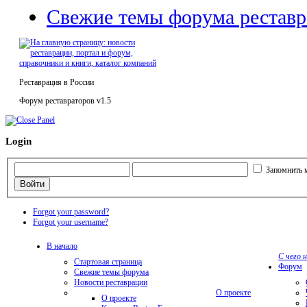
Свежие темы форума реставр
Реставрация в России
Форум реставраторов v1.5
Login
Запомнить 
Forgot your password?
Forgot your username?
В начало
С чего 
Стартовая страница
Форум
Свежие темы форума
Новости реставрации
О проекте
О проекте