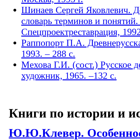
Шинаев Сергей Яковлевич. Д
словарь терминов и понятий.
Спецпроектреставрация, 1992
Раппопорт П.А. Древнерусска
1993. – 288 с.
Мехова Г.И. (сост.) Русское 
художник, 1965. –132 с.
Книги по истории и и
Ю.Ю.Клевер. Особеннос