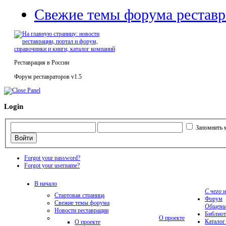
Свежие темы форума реставр
Реставрация в России
Форум реставраторов v1.5
Login
Запомнить 
Forgot your password?
Forgot your username?
В начало
С чего 
Стартовая страница
Форум
Свежие темы форума
Общени
Новости реставрации
Библиот
О проекте
Каталог
О проекте