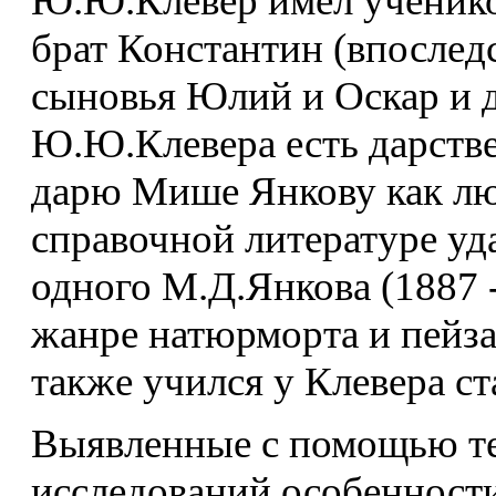
Ю.Ю.Клевер имел ученико
брат Константин (впослед
сыновья Юлий и Оскар и д
Ю.Ю.Клевера есть дарстве
дарю Мише Янкову как лю
справочной литературе уд
одного М.Д.Янкова (1887 -
жанре натюрморта и пейза
также учился у Клевера ст
Выявленные с помощью т
исследований особенност