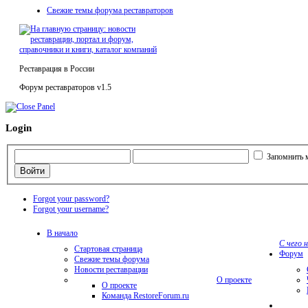
Свежие темы форума реставраторов
Реставрация в России
Форум реставраторов v1.5
Login
Запомнить 
Forgot your password?
Forgot your username?
В начало
С чего 
Стартовая страница
Форум
Свежие темы форума
Новости реставрации
О проекте
О проекте
Команда RestoreForum.ru