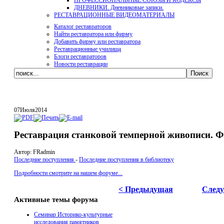
ПРОФЕССИОНАЛЬНЫЕ СОЮЗЫ И КОДЕКСЫ
ДНЕВНИКИ. Дневниковые записи.
РЕСТАВРАЦИОННЫЕ ВИДЕОМАТЕРИАЛЫ
Каталог реставраторов
Найти реставратора или фирму
Добавить фирму или реставратора
Реставрационные училища
Блоги реставраторов
Новости реставрации
07
Июля
2014
Реставрация станковой темперной живописи. Фи
Автор: FRadmin
Последние поступления
-
Последние поступления в библиотеку
Подробности смотрите на нашем форуме...
< Предыдущая
След
Активные темы форума
Семинар Историко-культурные
исследования памятников