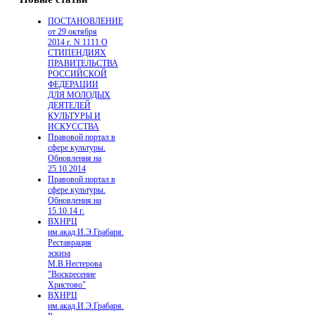
ПОСТАНОВЛЕНИЕ
от 29 октября
2014 г. N 1111 О
СТИПЕНДИЯХ
ПРАВИТЕЛЬСТВА
РОССИЙСКОЙ
ФЕДЕРАЦИИ
ДЛЯ МОЛОДЫХ
ДЕЯТЕЛЕЙ
КУЛЬТУРЫ И
ИСКУССТВА
Правовой портал в
сфере культуры.
Обновления на
25.10.2014
Правовой портал в
сфере культуры.
Обновления на
15.10.14 г.
ВХНРЦ
им.акад.И.Э.Грабаря.
Реставрация
эскиза
М.В.Нестерова
"Воскресение
Христово"
ВХНРЦ
им.акад.И.Э.Грабаря.