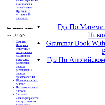
Реставрация иконы
«Усекновение
главы Иоанна
Предтечи, с
житием в 16
клеймах».
Гдз По Математ
Активные темы
Никол
return_links();?>
Grammar Book With 
Семинар
Историко-
культурные
исследования
памятников
Гдз По Английском
культуры с
разработкой
проекта
реставрации и
проекта
приспособления
Шпон на хвое. Что
делать?
Позолота куполов
в России
[реклама]
Стеклофибробетон
для архитектуры