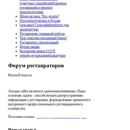
культуры с разработкой проекта
реставрации и проекта
приспособления
Шпон на хвое. Что делать?
Позолота куполов в России
[реклама] Стеклофибробетон для
архитектуры
Реставрация старинной мебели
Чем очистить рекламный банер?
Реставратор строительный
Куплю иконы
Коллекция марок СССР.
ремонт музыкальной шкатулки
Форум реставраторов
RestoreForum.ru
Авторы сайта являются единомышленниками. Наша
основная задача - способствовать распространению
информации о реставрации, формированию адекватного
прозрачного профессионального реставрационного
сообщества.
Полезные ссылки:
реставрация мебели "Антик Нуво"
,
Производство Стеклофибробетона для архитектуры
Новые статьи