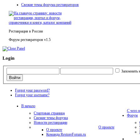
Свежие темы форума реставраторов
Реставрация в России
Форум реставраторов v1.5
Login
Запомнить 
Forgot your password?
Forgot your username?
В начало
С чего 
Стартовая страница
Форум
Свежие темы форума
Новости реставрации
О проекте
О проекте
Команда RestoreForum.ru