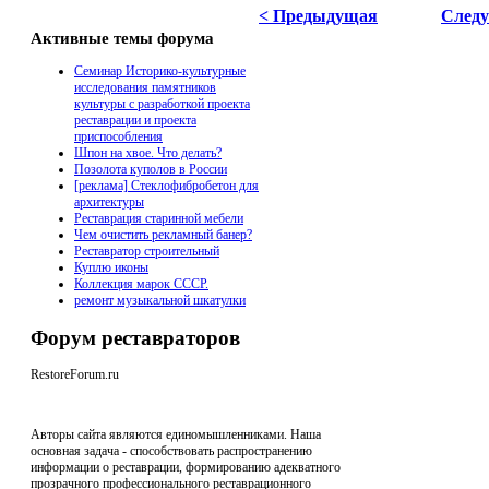
< Предыдущая
След
Активные темы форума
Семинар Историко-культурные
исследования памятников
культуры с разработкой проекта
реставрации и проекта
приспособления
Шпон на хвое. Что делать?
Позолота куполов в России
[реклама] Стеклофибробетон для
архитектуры
Реставрация старинной мебели
Чем очистить рекламный банер?
Реставратор строительный
Куплю иконы
Коллекция марок СССР.
ремонт музыкальной шкатулки
Форум реставраторов
RestoreForum.ru
Авторы сайта являются единомышленниками. Наша
основная задача - способствовать распространению
информации о реставрации, формированию адекватного
прозрачного профессионального реставрационного