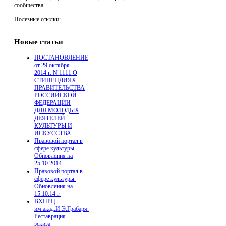
сообщества.
Полезные ссылки:
реставрация мебели "Антик Нуво"
,
Производство Стеклофибробетона для архитектуры
Новые статьи
ПОСТАНОВЛЕНИЕ
от 29 октября
2014 г. N 1111 О
СТИПЕНДИЯХ
ПРАВИТЕЛЬСТВА
РОССИЙСКОЙ
ФЕДЕРАЦИИ
ДЛЯ МОЛОДЫХ
ДЕЯТЕЛЕЙ
КУЛЬТУРЫ И
ИСКУССТВА
Правовой портал в
сфере культуры.
Обновления на
25.10.2014
Правовой портал в
сфере культуры.
Обновления на
15.10.14 г.
ВХНРЦ
им.акад.И.Э.Грабаря.
Реставрация
эскиза