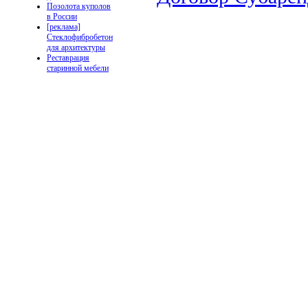
Позолота куполов
в России
[реклама]
Стеклофибробетон
для архитектуры
Реставрация
старинной мебели