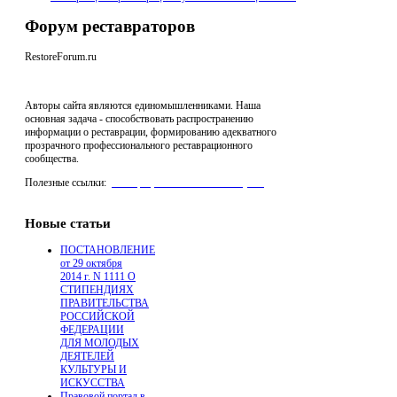
Форум реставраторов
RestoreForum.ru
Авторы сайта являются единомышленниками. Наша
основная задача - способствовать распространению
информации о реставрации, формированию адекватного
прозрачного профессионального реставрационного
сообщества.
Полезные ссылки:
реставрация мебели "Антик Нуво"
,
Производство Стеклофибробетона для архитектуры
Новые статьи
ПОСТАНОВЛЕНИЕ
от 29 октября
2014 г. N 1111 О
СТИПЕНДИЯХ
ПРАВИТЕЛЬСТВА
РОССИЙСКОЙ
ФЕДЕРАЦИИ
ДЛЯ МОЛОДЫХ
ДЕЯТЕЛЕЙ
КУЛЬТУРЫ И
ИСКУССТВА
Правовой портал в