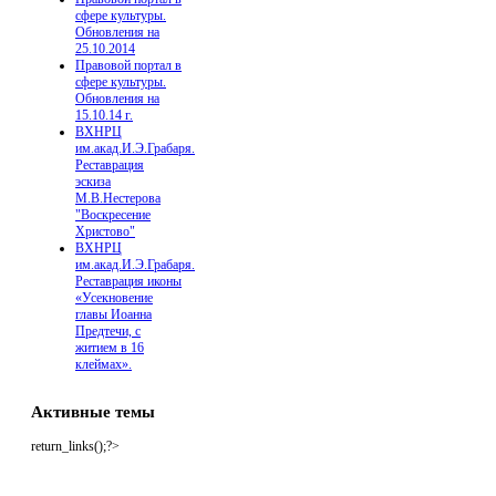
сфере культуры.
Обновления на
25.10.2014
Правовой портал в
сфере культуры.
Обновления на
15.10.14 г.
ВХНРЦ
им.акад.И.Э.Грабаря.
Реставрация
эскиза
М.В.Нестерова
"Воскресение
Христово"
ВХНРЦ
им.акад.И.Э.Грабаря.
Реставрация иконы
«Усекновение
главы Иоанна
Предтечи, с
житием в 16
клеймах».
Активные темы
return_links();?>