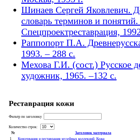
Шинаев Сергей Яковлевич. Д
словарь терминов и понятий.
Спецпроектреставрация, 1992
Раппопорт П.А. Древнерусска
1993. – 288 с.
Мехова Г.И. (сост.) Русское 
художник, 1965. –132 с.
Реставрация кожи
Фильтр по заголовку
Количество строк:
№
Заголовок материала
1
Консервация и реставрация музейных коллекций. Кожа