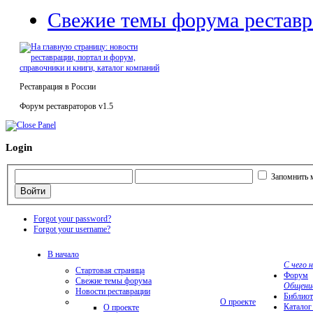
Свежие темы форума реставр
Реставрация в России
Форум реставраторов v1.5
Login
Запомнить 
Forgot your password?
Forgot your username?
В начало
С чего 
Стартовая страница
Форум
Свежие темы форума
Общени
Новости реставрации
Библиот
О проекте
Каталог
О проекте