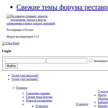
Свежие темы форума реставр
Реставрация в России
Форум реставраторов v1.5
Login
Запомнить 
Forgot your password?
Forgot your username?
В начало
С чего 
Стартовая страница
Форум
Свежие темы форума
Общени
Новости реставрации
Библиот
О проекте
Каталог
О проекте