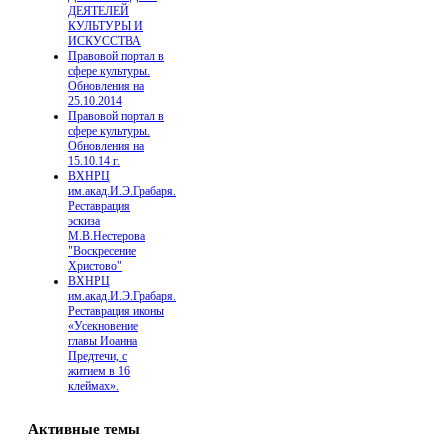
ДЕЯТЕЛЕЙ
КУЛЬТУРЫ И
ИСКУССТВА
Правовой портал в
сфере культуры.
Обновления на
25.10.2014
Правовой портал в
сфере культуры.
Обновления на
15.10.14 г.
ВХНРЦ
им.акад.И.Э.Грабаря.
Реставрация
эскиза
М.В.Нестерова
"Воскресение
Христово"
ВХНРЦ
им.акад.И.Э.Грабаря.
Реставрация иконы
«Усекновение
главы Иоанна
Предтечи, с
житием в 16
клеймах».
Активные темы