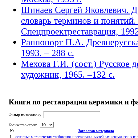
Шинаев Сергей Яковлевич. Д
словарь терминов и понятий.
Спецпроектреставрация, 1992
Раппопорт П.А. Древнерусска
1993. – 288 с.
Мехова Г.И. (сост.) Русское 
художник, 1965. –132 с.
Книги по реставрации керамики и 
Фильтр по заголовку
Количество строк:
№
Заголовок материала
1
основные методические требования к реставрации музейных керамических из