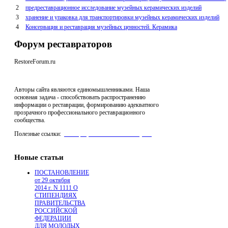
2
предреставрационное исследование музейных керамических изделий
3
хранение и упаковка для транспортировки музейных керамических изделий
4
Консервация и реставрация музейных ценностей. Керамика
Форум реставраторов
RestoreForum.ru
Авторы сайта являются единомышленниками. Наша
основная задача - способствовать распространению
информации о реставрации, формированию адекватного
прозрачного профессионального реставрационного
сообщества.
Полезные ссылки:
реставрация мебели "Антик Нуво"
,
Производство Стеклофибробетона для архитектуры
Новые статьи
ПОСТАНОВЛЕНИЕ
от 29 октября
2014 г. N 1111 О
СТИПЕНДИЯХ
ПРАВИТЕЛЬСТВА
РОССИЙСКОЙ
ФЕДЕРАЦИИ
ДЛЯ МОЛОДЫХ